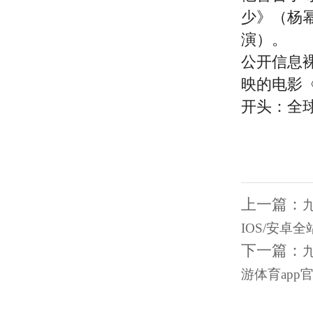
少》（杨
演）。
公开信息裸
映的电影
开头：全球
上一篇：
IOS/安卓
下一篇：
游体育app