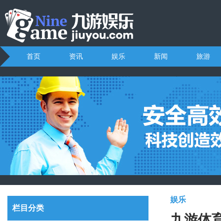
首页
资讯
娱乐
新闻
旅游
娱乐
栏目分类
九游体