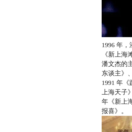
1996 
《新上海
潘文杰的主
东谈主》、
1991 年
上海天子》
年《新上海
报喜》。