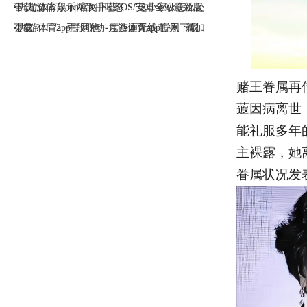
下载
售-九游体育app官网下载IOS/安卓全站最新版
九游体育娱乐网敌手吼怒：“这小家伙怎么还
•
下载
会变？！”2. 手段联动-九游体育app官网下载
九游体育app官网他一度迤逦无线电视、新加
•
IOS/安卓
坡电视台-九游体育app官网下载IOS/安卓全站
最新版下载
赌王眷属再
蕸因病离世
能礼服多年
主裸露，她
眷属状况发