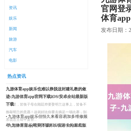
官网登
资讯
体育ap
娱乐
新闻
发布日期：202
旅游
汽车
电影
热点资讯
九游体育app娱乐也难以挣脱这封建礼教的敛
迹-九游体育app官网下载IOS/安卓全站最新版
九游体育app娱乐 你敢信吗？在《知否知否应是绿肥红
下载
瘦》里，皆衡子母在顾廷烨要娶明兰这事上，皆备不
推敲明兰的意愿！这就好比你要去插足一场比赛，别
九游体育app娱乐但恒久来看容易加多维修频
•
东说念主却平直替...
率-九游体育app官网下载IOS/安卓全站最新版
九游体育娱乐网实体版将以钥匙卡的体式发
•