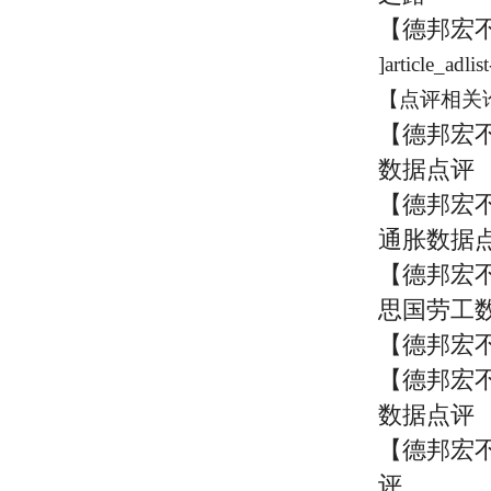
【德邦宏
]article_adlis
【点评相关
【德邦宏不
数据点评
【德邦宏不
通胀数据
【德邦宏不
思国劳工
【德邦宏不
【德邦宏不
数据点评
【德邦宏不
评