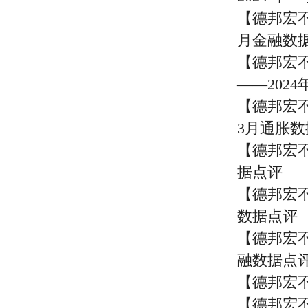
【德邦宏不
月金融数
【德邦宏
——202
【德邦宏
3月通胀
【德邦宏不
据点评
【德邦宏不
数据点评
【德邦宏不
融数据点
【德邦宏
【德邦宏不