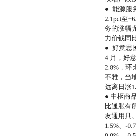
● 能源
2.1pct
务的涨幅尤
力价钱同比
● 好意思
4 月，好
2.8%，
不雅，当地
远离日涨1
● 中枢商
比通胀有所
友通用具、
1.5%、-0
0.0%、-0