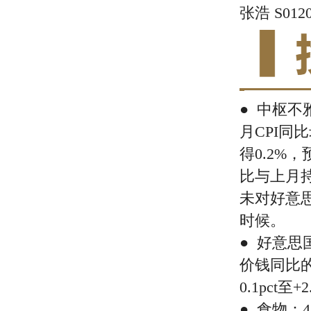
张浩 S012
● 中枢
月CPI同比
得0.2%，
比与上月持
未对好意
时候。
● 好意思
价钱同比的
0.1pct
● 食物：