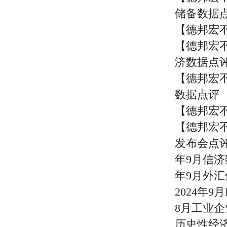
储备数据
【德邦宏不
【德邦宏不
济数据点
【德邦宏不
数据点评
【德邦宏不
【德邦宏不
发布会点评
年9月信济
年9月外
2024年
8月工业
历史性经