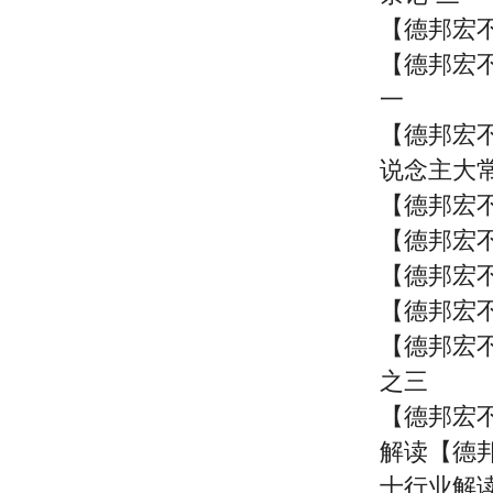
【德邦宏
【德邦宏
一
【德邦宏不
说念主大
【德邦宏
【德邦宏不
【德邦宏
【德邦宏
【德邦宏不
之三
【德邦宏不
解读【德
十行业解