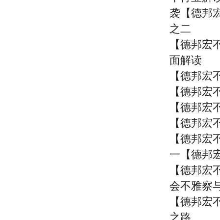
袭【德邦宏
之二
【德邦宏不
面解读
【德邦宏
【德邦宏
【德邦宏
【德邦宏
【德邦宏
一【德邦
【德邦宏不
会不雅察
【德邦宏不
之路