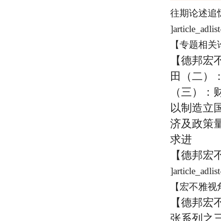
往期论述追
]article_adlis
【专题相关
【德邦宏
田（二）
（三）：
以制造立
济及政策
求进
【德邦宏
]article_adlis
【宏不雅视
【德邦宏
张系列之