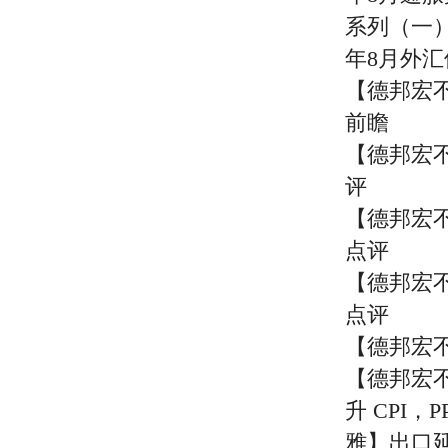
系列（一）
年8月外
【德邦宏不
前瞻
【德邦宏不
评
【德邦宏
点评
【德邦宏不
点评
【德邦宏不
【德邦宏
升 CPI，
雅】出口延