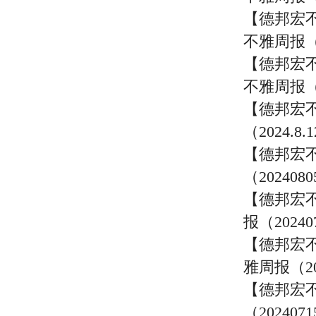
【德邦宏
不雅周报（20
【德邦宏
不雅周报（20
【德邦宏不
（2024.8.1
【德邦宏
（2024080
【德邦宏
报（202407
【德邦宏
雅周报（202
【德邦宏
（2024071