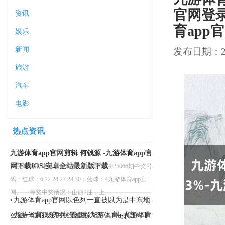
官网登录
资讯
育app
娱乐
新闻
发布日期：202
旅游
汽车
电影
热点资讯
九游体育app官网剪辑 何钱源 -九游体育app官
网下载IOS/安卓全站最新版下载
大皖新闻讯 中国福利彩票“双色球”第2025066期中奖号
码：红球：6 22 24 27 28 30；蓝球：4九游体育app官
网。 一等奖中奖情况：山西2注，上...
九游体育app官网以色列一直被以为是中东地
•
区独一领有核刀兵的国度-九游体育app官网下
九游体育娱乐网抗震盘螺3850元/吨-九游体育
•