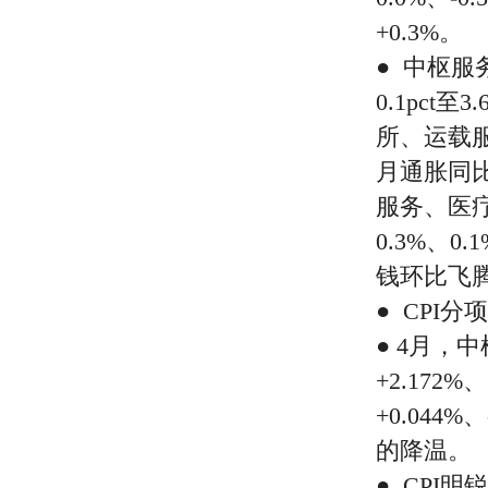
+0.3%。
● 中枢服
0.1pct
所、运载服
月通胀同比
服务、医
0.3%、0
钱环比飞腾
● CPI
● 4月，
+2.172%
+0.044
的降温。
● CPI