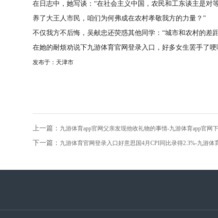
在日志中，她写谈：“在社会主义中国，农民和工东谈主是对
养了大王人市民，咱们为何弗成在农村孝敬我方的力量？”
不仅我方不后悔，吴献忠还荧惑其他同学：“城市和农村的差
在她的耐烦劝说下九游体育官网登录入口，好多女生罢手了哽
发布于：天津市
上一篇：
九游体育app官网父亲发现他收礼物的事情-九游体育app官网下
下一篇：
九游体育官网登录入口好意思国4月CPI同比录得2.3%-九游体育