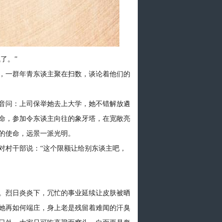
了。”
室里，一群年青东谈主聚在扫数，谈论着他们的
音问：上司保举她去上大学，她不错解放遴
命，参加令东谈主向往的象牙塔，在宽敞亮
的使命，远景一派光明。
对村干部说：“这个限额让给别东谈主吧，
。烈日炎炎下，冗忙的事业延续让皮肤被晒
她再如何端庄，身上老是残留着难闻的汗臭