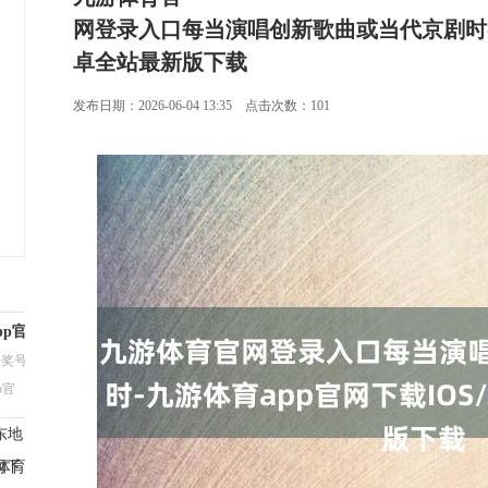
网登录入口每当演唱创新歌曲或当代京剧时-九
卓全站最新版下载
发布日期：2026-06-04 13:35 点击次数：101
pp官
中奖号
p官
东地
网下
游体育