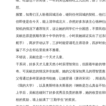
味。吃饭也十分简便，一年到头也难得吃上几次肉，除了节沐
想。
频繁，知青们王人盼着回城活命，碰到任何回城的契机，他们
但即使是在今天，能上清华或北大，亦然好多东谈主心弛神往
契机的情况下遴荐毁灭，这让她的同学们十分困惑，不禁民怨
吴献忠原是抚顺市第十中学的学生，小时辰她就证实出了过东
舵手》，两岁开动认字，三岁时能背诵毛主席语录，四岁时依
骗了不少左邻右里前来不雅看。
不错说，吴献忠是一个天才儿童。
干系词，好多天才儿童天然小时辰理智突出，但跟着年龄的增
奇。可吴献忠的情况并非如斯。她的父母深知男儿的理智贤惠
父母通过多样渠谈借书给她，让她背诵《唐诗宋词》，阅读高
《我的大学》，以及奥斯特洛夫斯基的《钢铁是怎么真金不怕
上学后，吴献忠碰到了好多优秀且负责的敦厚，她的收货在班
校的奖励，墙上贴满了“三勤学生”的奖状。