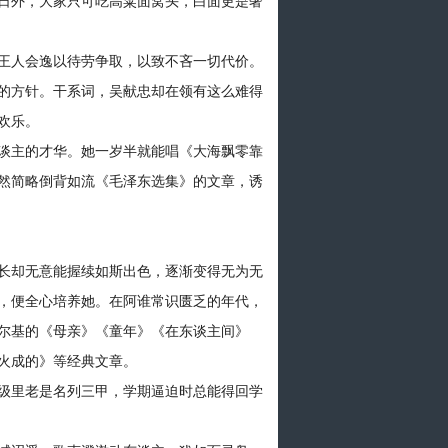
日外，大家只可吃高粱面窝头，白面更是奢
王人会逸以待劳争取，以致不吝一切代价。
的方针。干系词，吴献忠却在领有这么难得
欢乐。
谈主的才华。她一岁半就能唱《大海飘零靠
然简略倒背如流《毛泽东选集》的文章，诱
长却无意能握续如斯出色，逐渐变得无为无
，便全心培养她。在阿谁常识匮乏的年代，
尔基的《母亲》《童年》《在东谈主间》
火成的》等经典文章。
级里老是名列三甲，学期逼迫时总能得回学