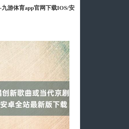
游体育app官网下载IOS/安