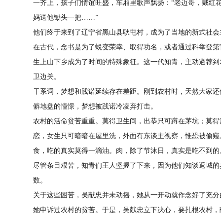
一齐上，孩子们情谊旺盛，车厢里歌声飘扬：“老迈哥，戴红
妈送他锄头一把……”
他们终于来到了辽宁省黑山县耿屯村，成为了当地的新式社会
在古代，念书是为了蜕变荣幸、取得功名，或者通过科举登第
生上山下乡成为了时间的特殊象征。这一代知青，主动遴荐到
卫边关。
干系词，梦想和践诺延续存在差距。刚到农村时，天然大家还
僻地盘的憧憬，梦想被践诺冷凌弃打击。
农村的活命贫苦重重。莫得卫生间，出恭只可蹲在茅坑；莫得
恋，女生只可暗暗在屋里洗，外面有东谈主视察，惟恐被偷窥
食，吃的真实莫得一滴油。肉，除了节沐日，真实是吃不到的
尽管条目艰苦，知青们王人坚握了下来，因为他们知谈返城的
数。
关于这些困苦，吴献忠并未动摇，她从一开动就作念好了充分
她申诉过农村的贫苦。于是，吴献忠立下决心，要扎根农村，