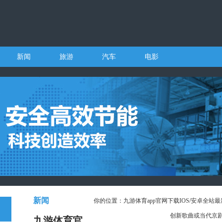
新闻
旅游
汽车
电影
新闻
你的位置：
九游体育app官网下载IOS/安卓全站
创新歌曲或当代京剧
九游体育官