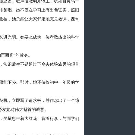
域迢遥，歌声澄澈动东谈主，犹如百灵鸟一
排领唱。她不仅在学习上有出色证实，照旧
收拾，她总能让大家舒服地完见效课，课堂
长进光明。她要么成为一位孝敬杰出的科学
的再西宾”的敕令。
，常识后生不错通过下乡去体验农民的艰苦
愿能下乡。那时，她还仅仅初中一年级的学
契机，立即写了请求书，并作念出了一个惊
，抒发她对伟大魁首的诚意。
，吴献忠带着大红花、背着行李，与同学们