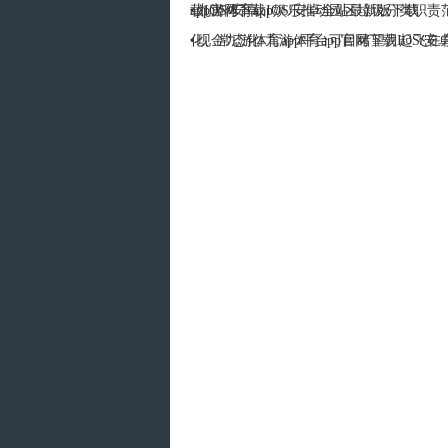
载IOS/安卓
app官网下载IOS/安卓全站最新版下载
九游体育app娱乐推动园区垃圾分类职责
•
化、常态化-九游体育app官网下载IOS/安
现金九游体育app平台可目睹望月起飞在
•
站最新版下
的低空-九游体育app官网下载IOS/安卓全
新版下载