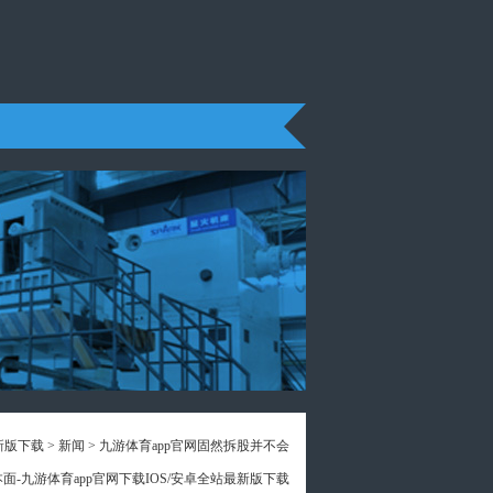
新版下载
>
新闻
> 九游体育app官网固然拆股并不会
面-九游体育app官网下载IOS/安卓全站最新版下载