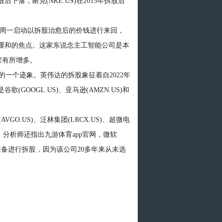
下落，耐克(NKE.US)在2015年拆股后
股价于周一启动以拆股治愈后的价钱进行来回，
们缓和的焦点。这家东说念主工智能公司是本
家有所增多。
一个迹象。英伟达的拆股象征着自2022年
GOOGL.US)、亚马逊(AMZN.US)和
O.US)、泛林集团(LRCX.US)、超微电
科技公司。分析师还指出九游体育app官网，微软
能准备进行拆股，因为该公司20多年来从未选