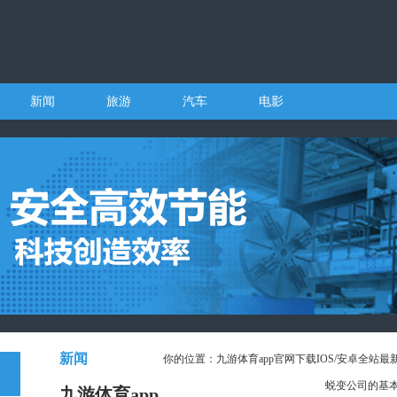
新闻
旅游
汽车
电影
新闻
你的位置：
九游体育app官网下载IOS/安卓全站最
蜕变公司的基本
九游体育app