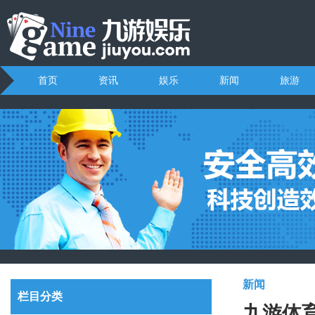
首页
资讯
娱乐
新闻
旅游
新闻
栏目分类
九游体