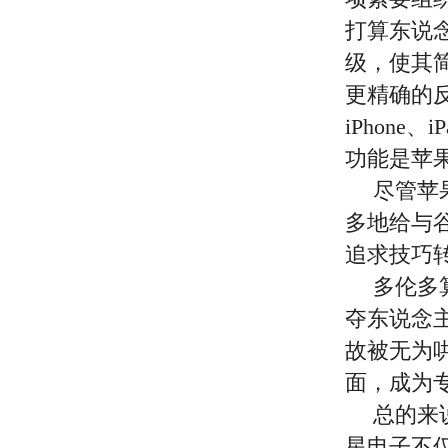
打算东说念
级，使其
更精确的
iPhon
功能是苹
尽管苹
多地给与谷
追求技巧
多伦多
夺东说念
故被无为
面，成为
总的来
星电子不