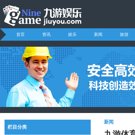
首页
资讯
娱乐
新闻
旅游
新闻
栏目分类
九游体