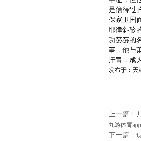
是信得过
保家卫国
耶律斜轸
功赫赫的
事，他与
汗青，成
发布于：天
上一篇：
九游体育ap
下一篇：