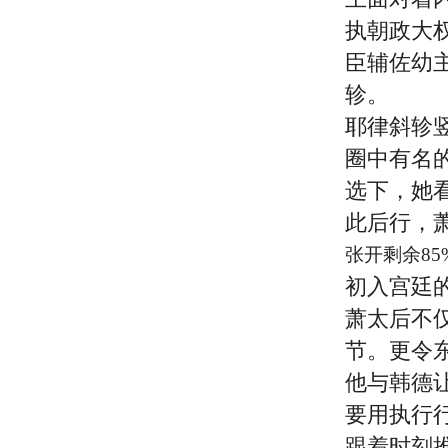
执朝政大
臣辅佐幼
轸。
耶律斜轸
圈中有名
选下，她
此后行，
张开剩余85
初入宫廷
萧太后不
节。更令
他与韩德
要用执行
跟着时刻