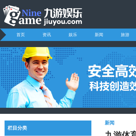
首页
资讯
娱乐
新闻
旅游
新闻
栏目分类
九游体