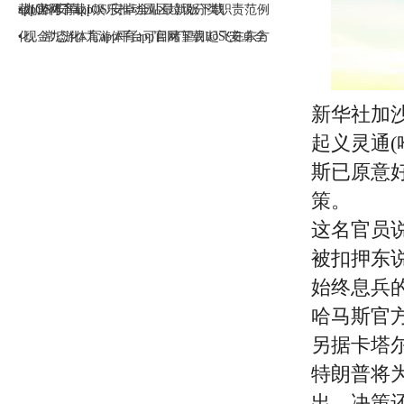
载IOS/安卓
app官网下载IOS/安卓全站最新版下载
九游体育app娱乐推动园区垃圾分类职责范例
•
化、常态化-九游体育app官网下载IOS/安卓全
现金九游体育app平台可目睹望月起飞在东方
•
站最新版下
的低空-九游体育app官网下载IOS/安卓全站最
新版下载
新华社加沙
起义灵通(
斯已原意
策。
这名官员
被扣押东
始终息兵
哈马斯官
另据卡塔
特朗普将
出。决策