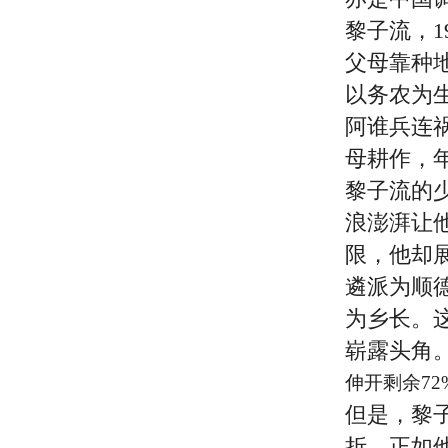
黎子流，1
父母靠种
以务农为
阿谁兵连
母耕作，
黎子流的
浪澎湃让
限，他却展
遴派为顺
为乡长。
崭露头角
伸开剩余72
但是，黎
折，正如