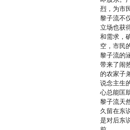
烈，为市
黎子流不
立场也获
和需求，
空，市民
黎子流的
带来了闹
的农家子
说念主生
心总能匡
黎子流天
久留在东
是对后东
前。