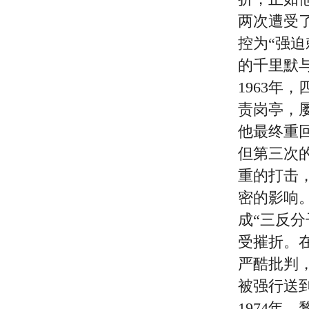
两次遭受了
控为“强
的千里默与
1963年
责岗亭，
他最终重
但第三次
重的打击
密的影响。
成“三反分
受摧折。
严酷批判
被强行送
1974年